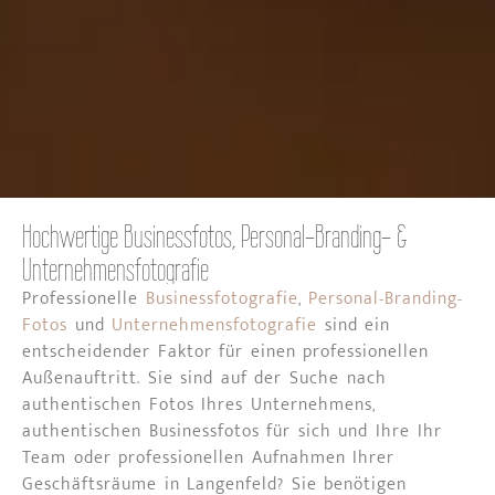
Hochwertige Businessfotos, Personal-Branding- &
Unternehmensfotografie
Professionelle
Businessfotografie
,
Personal-Branding-
Fotos
und
Unternehmensfotografie
sind ein
entscheidender Faktor für einen professionellen
Außenauftritt. Sie sind auf der Suche nach
authentischen Fotos Ihres Unternehmens,
authentischen Businessfotos für sich und Ihre Ihr
Team oder professionellen Aufnahmen Ihrer
Geschäftsräume in Langenfeld? Sie benötigen