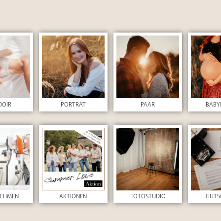
DOIR
PORTRÄT
PAAR
BABY
NEHMEN
AKTIONEN
FOTOSTUDIO
GUTS