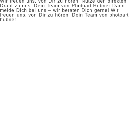
Wir freuen uns, von Dir zu hören! Nutze den direkten
Draht zu uns. Dein Team von Photoart Hübner Dann
melde Dich bei uns – wir beraten Dich gerne! Wir
freuen uns, von Dir zu hören! Dein Team von photoart
hübner
Name
*
Vorname
Nachname
E-Mail-Adresse
*
Telefonnummer
*
Worum geht es?
*
Hochzeitsbegleitung
Boudoir-Shooting