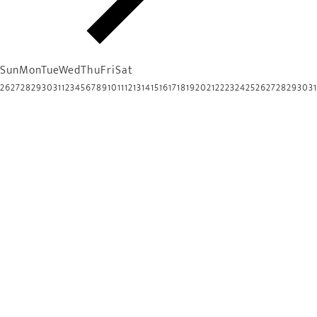
Sun
Mon
Tue
Wed
Thu
Fri
Sat
26
27
28
29
30
31
1
2
3
4
5
6
7
8
9
10
11
12
13
14
15
16
17
18
19
20
21
22
23
24
25
26
27
28
29
30
31