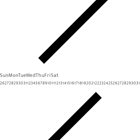
Sun
Mon
Tue
Wed
Thu
Fri
Sat
26
27
28
29
30
31
1
2
3
4
5
6
7
8
9
10
11
12
13
14
15
16
17
18
19
20
21
22
23
24
25
26
27
28
29
30
31