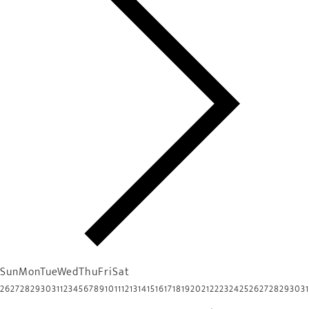
Sun
Mon
Tue
Wed
Thu
Fri
Sat
26
27
28
29
30
31
1
2
3
4
5
6
7
8
9
10
11
12
13
14
15
16
17
18
19
20
21
22
23
24
25
26
27
28
29
30
31