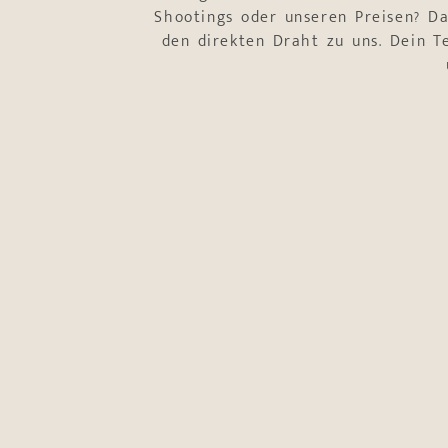
Shootings oder unseren Preisen? Da
den direkten Draht zu uns. Dein 
Name
*
Vorname
Nachname
E-Mail-Adresse
*
Telefonnummer
*
Worum geht es?
*
Hochzeitsbeglei