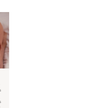
e
s
s
g