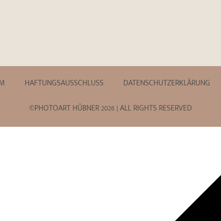
UM
HAFTUNGSAUSSCHLUSS
DATENSCHUTZERKLÄRUNG
©PHOTOART HÜBNER 2026 | ALL RIGHTS RESERVED