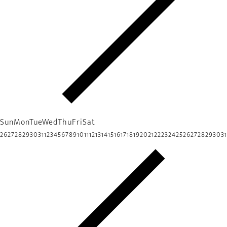
Sun
Mon
Tue
Wed
Thu
Fri
Sat
26
27
28
29
30
31
1
2
3
4
5
6
7
8
9
10
11
12
13
14
15
16
17
18
19
20
21
22
23
24
25
26
27
28
29
30
31