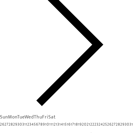
Sun
Mon
Tue
Wed
Thu
Fri
Sat
26
27
28
29
30
31
1
2
3
4
5
6
7
8
9
10
11
12
13
14
15
16
17
18
19
20
21
22
23
24
25
26
27
28
29
30
31