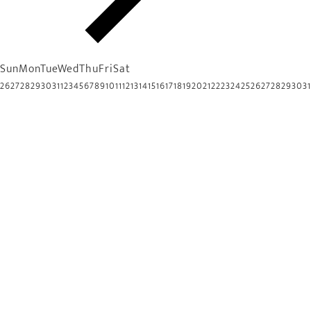
Sun
Mon
Tue
Wed
Thu
Fri
Sat
26
27
28
29
30
31
1
2
3
4
5
6
7
8
9
10
11
12
13
14
15
16
17
18
19
20
21
22
23
24
25
26
27
28
29
30
31