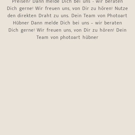
Preisen? Dann melde Dich bei uns - wir beraten
Dich gerne! Wir freuen uns, von Dir zu hören! Nutze
den direkten Draht zu uns. Dein Team von Photoart
Hübner Dann melde Dich bei uns – wir beraten
Dich gerne! Wir freuen uns, von Dir zu hören! Dein
Team von photoart hübner
einem
Name
*
interessiert.
die
Vorname
Nachname
E-Mail-Adresse
*
Telefonnummer
*