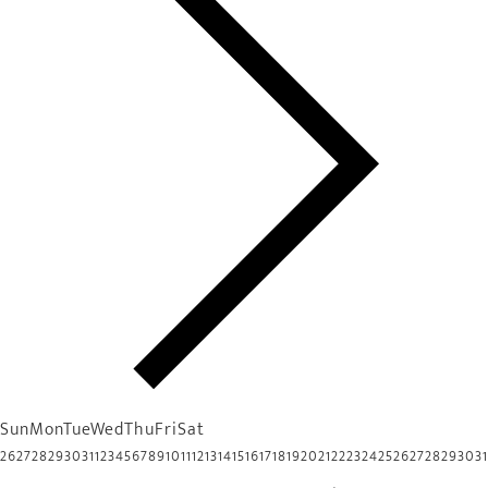
Sun
Mon
Tue
Wed
Thu
Fri
Sat
26
27
28
29
30
31
1
2
3
4
5
6
7
8
9
10
11
12
13
14
15
16
17
18
19
20
21
22
23
24
25
26
27
28
29
30
31