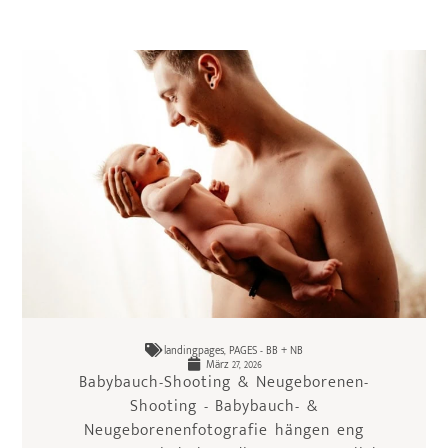
landingpages
,
PAGES - BB + NB
März 27, 2026
Babybauch-Shooting & Neugeborenen-
Shooting - Babybauch- &
Neugeborenenfotografie hängen eng