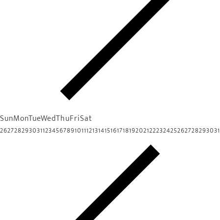
Sun
Mon
Tue
Wed
Thu
Fri
Sat
26
27
28
29
30
31
1
2
3
4
5
6
7
8
9
10
11
12
13
14
15
16
17
18
19
20
21
22
23
24
25
26
27
28
29
30
31