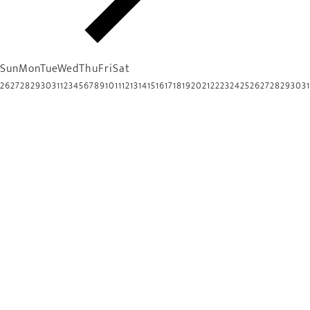
Sun
Mon
Tue
Wed
Thu
Fri
Sat
26
27
28
29
30
31
1
2
3
4
5
6
7
8
9
10
11
12
13
14
15
16
17
18
19
20
21
22
23
24
25
26
27
28
29
30
31