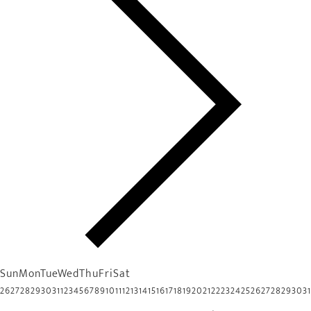
Sun
Mon
Tue
Wed
Thu
Fri
Sat
26
27
28
29
30
31
1
2
3
4
5
6
7
8
9
10
11
12
13
14
15
16
17
18
19
20
21
22
23
24
25
26
27
28
29
30
31