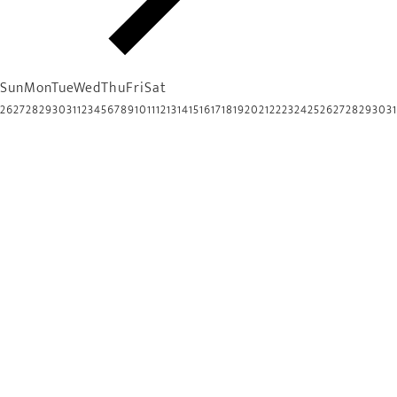
Sun
Mon
Tue
Wed
Thu
Fri
Sat
26
27
28
29
30
31
1
2
3
4
5
6
7
8
9
10
11
12
13
14
15
16
17
18
19
20
21
22
23
24
25
26
27
28
29
30
31