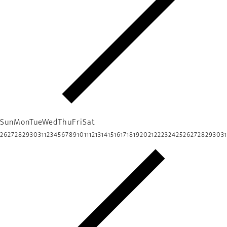
Sun
Mon
Tue
Wed
Thu
Fri
Sat
26
27
28
29
30
31
1
2
3
4
5
6
7
8
9
10
11
12
13
14
15
16
17
18
19
20
21
22
23
24
25
26
27
28
29
30
31