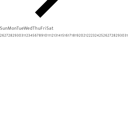
Sun
Mon
Tue
Wed
Thu
Fri
Sat
26
27
28
29
30
31
1
2
3
4
5
6
7
8
9
10
11
12
13
14
15
16
17
18
19
20
21
22
23
24
25
26
27
28
29
30
31