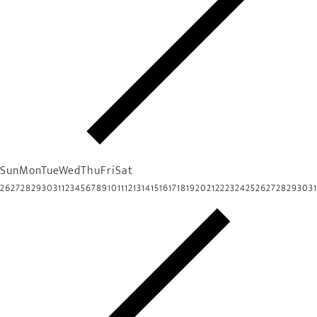
Sun
Mon
Tue
Wed
Thu
Fri
Sat
26
27
28
29
30
31
1
2
3
4
5
6
7
8
9
10
11
12
13
14
15
16
17
18
19
20
21
22
23
24
25
26
27
28
29
30
31