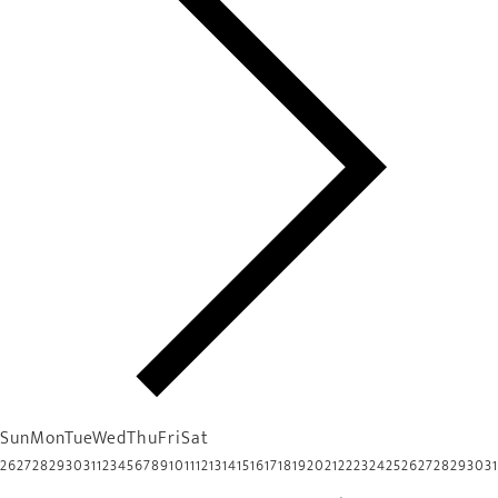
Sun
Mon
Tue
Wed
Thu
Fri
Sat
26
27
28
29
30
31
1
2
3
4
5
6
7
8
9
10
11
12
13
14
15
16
17
18
19
20
21
22
23
24
25
26
27
28
29
30
31