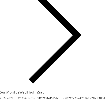
Sun
Mon
Tue
Wed
Thu
Fri
Sat
26
27
28
29
30
31
1
2
3
4
5
6
7
8
9
10
11
12
13
14
15
16
17
18
19
20
21
22
23
24
25
26
27
28
29
30
31