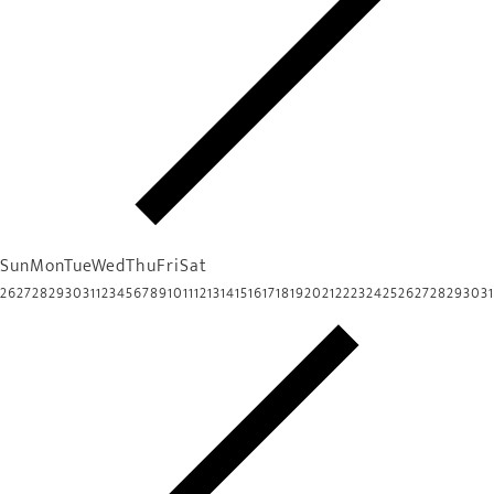
Sun
Mon
Tue
Wed
Thu
Fri
Sat
26
27
28
29
30
31
1
2
3
4
5
6
7
8
9
10
11
12
13
14
15
16
17
18
19
20
21
22
23
24
25
26
27
28
29
30
31