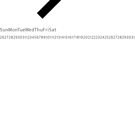
Sun
Mon
Tue
Wed
Thu
Fri
Sat
26
27
28
29
30
31
1
2
3
4
5
6
7
8
9
10
11
12
13
14
15
16
17
18
19
20
21
22
23
24
25
26
27
28
29
30
31