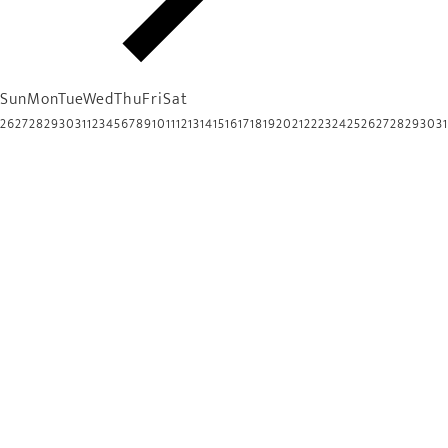
Sun
Mon
Tue
Wed
Thu
Fri
Sat
26
27
28
29
30
31
1
2
3
4
5
6
7
8
9
10
11
12
13
14
15
16
17
18
19
20
21
22
23
24
25
26
27
28
29
30
31