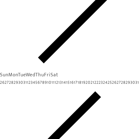
Sun
Mon
Tue
Wed
Thu
Fri
Sat
26
27
28
29
30
31
1
2
3
4
5
6
7
8
9
10
11
12
13
14
15
16
17
18
19
20
21
22
23
24
25
26
27
28
29
30
31