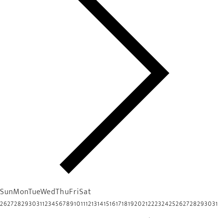
Sun
Mon
Tue
Wed
Thu
Fri
Sat
26
27
28
29
30
31
1
2
3
4
5
6
7
8
9
10
11
12
13
14
15
16
17
18
19
20
21
22
23
24
25
26
27
28
29
30
31