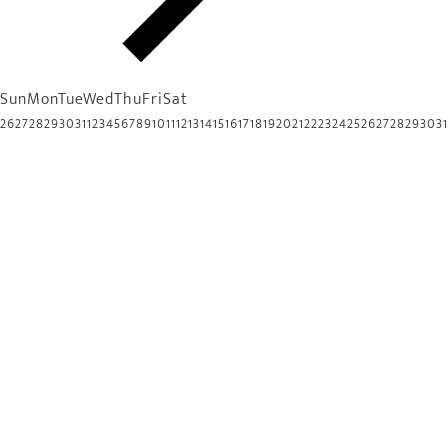
Sun
Mon
Tue
Wed
Thu
Fri
Sat
26
27
28
29
30
31
1
2
3
4
5
6
7
8
9
10
11
12
13
14
15
16
17
18
19
20
21
22
23
24
25
26
27
28
29
30
31