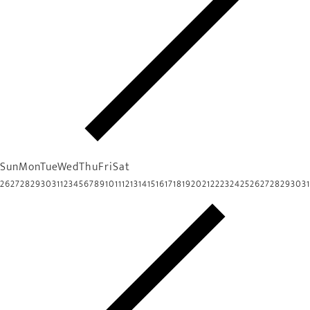
Sun
Mon
Tue
Wed
Thu
Fri
Sat
26
27
28
29
30
31
1
2
3
4
5
6
7
8
9
10
11
12
13
14
15
16
17
18
19
20
21
22
23
24
25
26
27
28
29
30
31