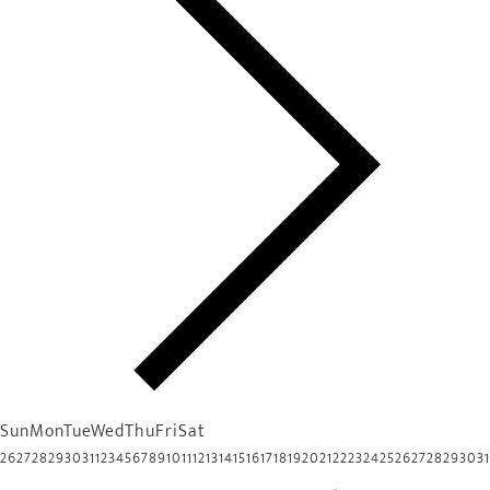
Sun
Mon
Tue
Wed
Thu
Fri
Sat
26
27
28
29
30
31
1
2
3
4
5
6
7
8
9
10
11
12
13
14
15
16
17
18
19
20
21
22
23
24
25
26
27
28
29
30
31