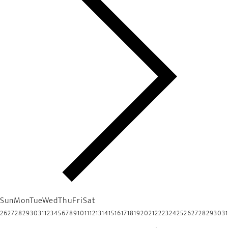
Sun
Mon
Tue
Wed
Thu
Fri
Sat
26
27
28
29
30
31
1
2
3
4
5
6
7
8
9
10
11
12
13
14
15
16
17
18
19
20
21
22
23
24
25
26
27
28
29
30
31