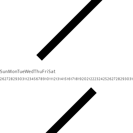
Sun
Mon
Tue
Wed
Thu
Fri
Sat
26
27
28
29
30
31
1
2
3
4
5
6
7
8
9
10
11
12
13
14
15
16
17
18
19
20
21
22
23
24
25
26
27
28
29
30
31