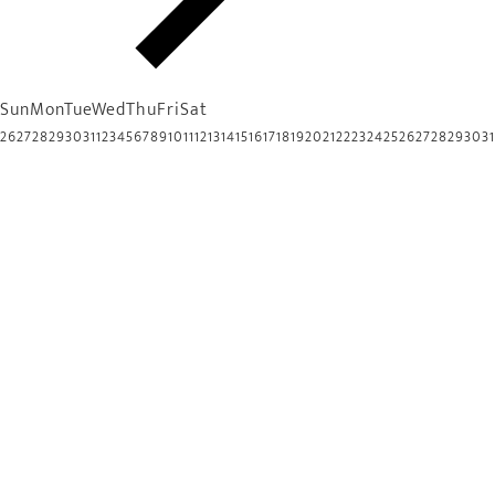
Sun
Mon
Tue
Wed
Thu
Fri
Sat
26
27
28
29
30
31
1
2
3
4
5
6
7
8
9
10
11
12
13
14
15
16
17
18
19
20
21
22
23
24
25
26
27
28
29
30
31