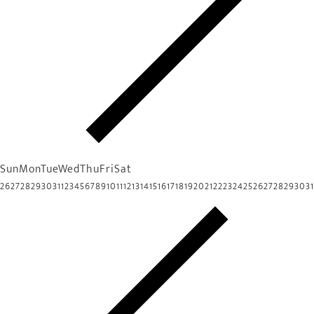
Sun
Mon
Tue
Wed
Thu
Fri
Sat
26
27
28
29
30
31
1
2
3
4
5
6
7
8
9
10
11
12
13
14
15
16
17
18
19
20
21
22
23
24
25
26
27
28
29
30
31