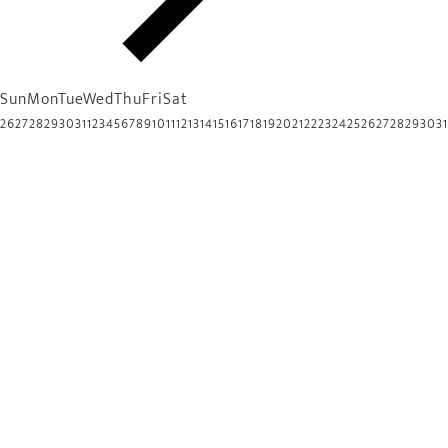
Sun
Mon
Tue
Wed
Thu
Fri
Sat
26
27
28
29
30
31
1
2
3
4
5
6
7
8
9
10
11
12
13
14
15
16
17
18
19
20
21
22
23
24
25
26
27
28
29
30
31