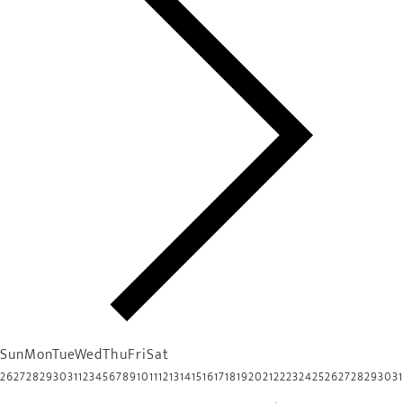
Sun
Mon
Tue
Wed
Thu
Fri
Sat
26
27
28
29
30
31
1
2
3
4
5
6
7
8
9
10
11
12
13
14
15
16
17
18
19
20
21
22
23
24
25
26
27
28
29
30
31