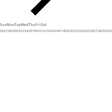
Sun
Mon
Tue
Wed
Thu
Fri
Sat
26
27
28
29
30
31
1
2
3
4
5
6
7
8
9
10
11
12
13
14
15
16
17
18
19
20
21
22
23
24
25
26
27
28
29
30
31