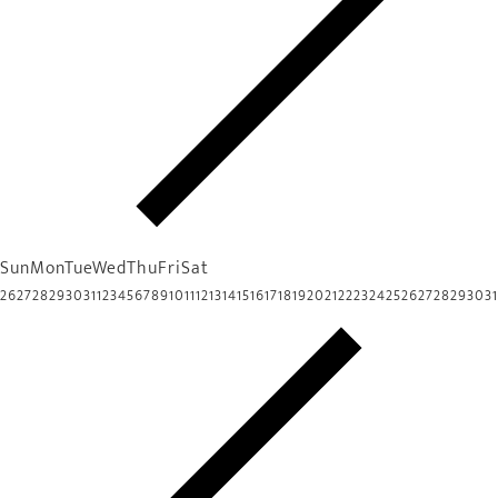
Sun
Mon
Tue
Wed
Thu
Fri
Sat
26
27
28
29
30
31
1
2
3
4
5
6
7
8
9
10
11
12
13
14
15
16
17
18
19
20
21
22
23
24
25
26
27
28
29
30
31