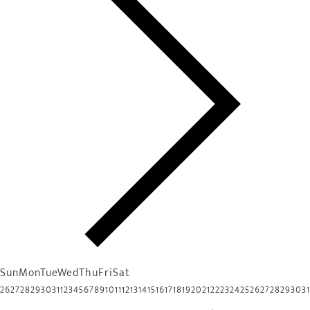
Sun
Mon
Tue
Wed
Thu
Fri
Sat
26
27
28
29
30
31
1
2
3
4
5
6
7
8
9
10
11
12
13
14
15
16
17
18
19
20
21
22
23
24
25
26
27
28
29
30
31