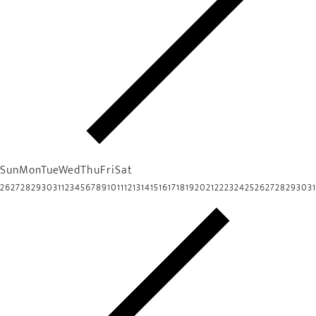
Sun
Mon
Tue
Wed
Thu
Fri
Sat
26
27
28
29
30
31
1
2
3
4
5
6
7
8
9
10
11
12
13
14
15
16
17
18
19
20
21
22
23
24
25
26
27
28
29
30
31