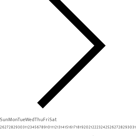
Sun
Mon
Tue
Wed
Thu
Fri
Sat
26
27
28
29
30
31
1
2
3
4
5
6
7
8
9
10
11
12
13
14
15
16
17
18
19
20
21
22
23
24
25
26
27
28
29
30
31