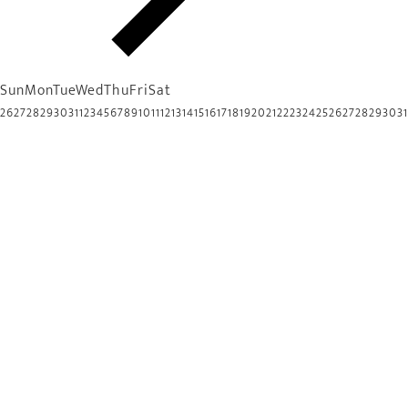
Sun
Mon
Tue
Wed
Thu
Fri
Sat
26
27
28
29
30
31
1
2
3
4
5
6
7
8
9
10
11
12
13
14
15
16
17
18
19
20
21
22
23
24
25
26
27
28
29
30
31