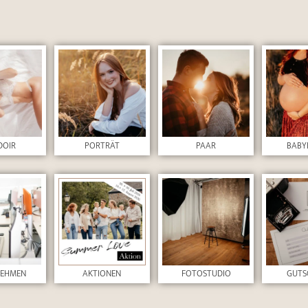
DOIR
PORTRÄT
PAAR
BABY
NEHMEN
AKTIONEN
FOTOSTUDIO
GUTS