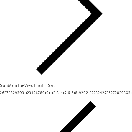
Sun
Mon
Tue
Wed
Thu
Fri
Sat
26
27
28
29
30
31
1
2
3
4
5
6
7
8
9
10
11
12
13
14
15
16
17
18
19
20
21
22
23
24
25
26
27
28
29
30
31