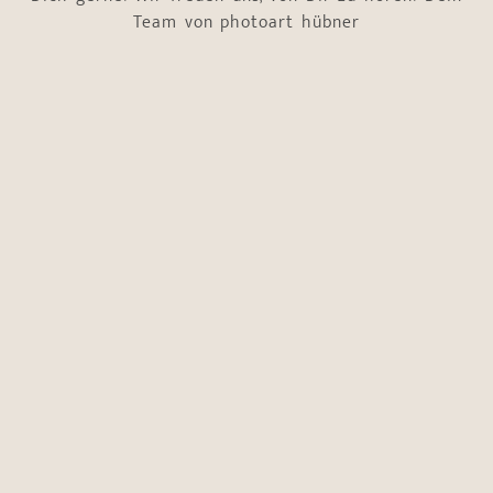
Team von photoart hübner
Name
*
Vorname
Nachname
E-Mail-Adresse
*
Telefonnummer
*
Worum geht es?
*
Hochzeitsbegleitung
Boudoir-Shooting