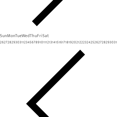
Sun
Mon
Tue
Wed
Thu
Fri
Sat
26
27
28
29
30
31
1
2
3
4
5
6
7
8
9
10
11
12
13
14
15
16
17
18
19
20
21
22
23
24
25
26
27
28
29
30
31