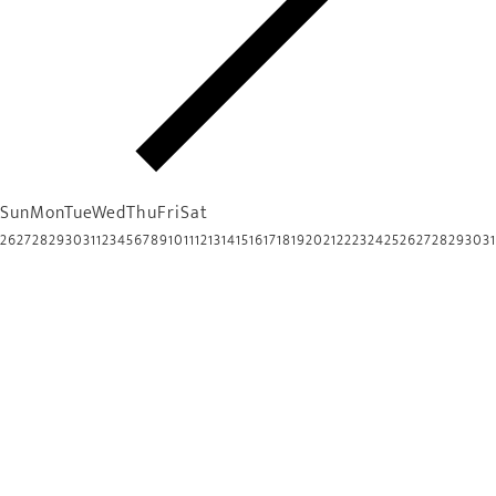
Sun
Mon
Tue
Wed
Thu
Fri
Sat
26
27
28
29
30
31
1
2
3
4
5
6
7
8
9
10
11
12
13
14
15
16
17
18
19
20
21
22
23
24
25
26
27
28
29
30
31