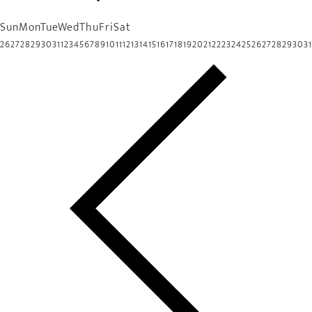
Sun
Mon
Tue
Wed
Thu
Fri
Sat
26
27
28
29
30
31
1
2
3
4
5
6
7
8
9
10
11
12
13
14
15
16
17
18
19
20
21
22
23
24
25
26
27
28
29
30
31