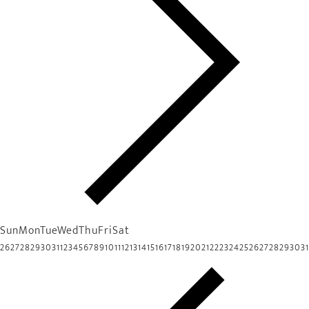
Sun
Mon
Tue
Wed
Thu
Fri
Sat
26
27
28
29
30
31
1
2
3
4
5
6
7
8
9
10
11
12
13
14
15
16
17
18
19
20
21
22
23
24
25
26
27
28
29
30
31