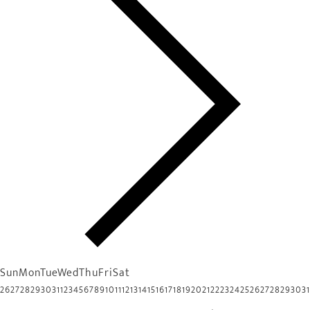
Sun
Mon
Tue
Wed
Thu
Fri
Sat
26
27
28
29
30
31
1
2
3
4
5
6
7
8
9
10
11
12
13
14
15
16
17
18
19
20
21
22
23
24
25
26
27
28
29
30
31