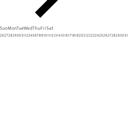
Sun
Mon
Tue
Wed
Thu
Fri
Sat
26
27
28
29
30
31
1
2
3
4
5
6
7
8
9
10
11
12
13
14
15
16
17
18
19
20
21
22
23
24
25
26
27
28
29
30
31