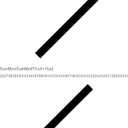
Sun
Mon
Tue
Wed
Thu
Fri
Sat
26
27
28
29
30
31
1
2
3
4
5
6
7
8
9
10
11
12
13
14
15
16
17
18
19
20
21
22
23
24
25
26
27
28
29
30
31