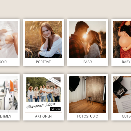
DOIR
PORTRÄT
PAAR
BABY
NEHMEN
AKTIONEN
FOTOSTUDIO
GUTS