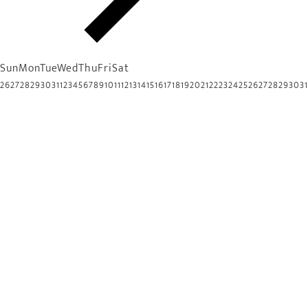
Sun
Mon
Tue
Wed
Thu
Fri
Sat
26
27
28
29
30
31
1
2
3
4
5
6
7
8
9
10
11
12
13
14
15
16
17
18
19
20
21
22
23
24
25
26
27
28
29
30
31