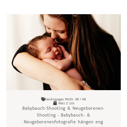
landingpages
,
PAGES - BB + NB
März 27, 2026
Babybauch-Shooting & Neugeborenen-
Shooting - Babybauch- &
Neugeborenenfotografie hängen eng