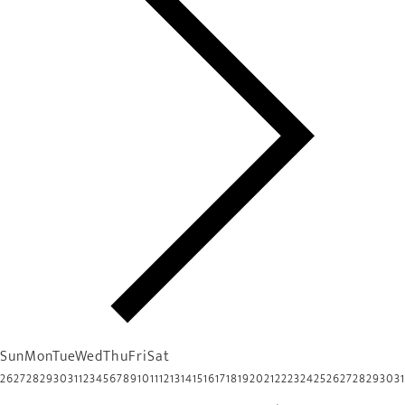
Sun
Mon
Tue
Wed
Thu
Fri
Sat
26
27
28
29
30
31
1
2
3
4
5
6
7
8
9
10
11
12
13
14
15
16
17
18
19
20
21
22
23
24
25
26
27
28
29
30
31