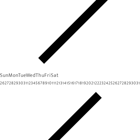
Sun
Mon
Tue
Wed
Thu
Fri
Sat
26
27
28
29
30
31
1
2
3
4
5
6
7
8
9
10
11
12
13
14
15
16
17
18
19
20
21
22
23
24
25
26
27
28
29
30
31