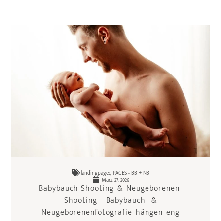
landingpages
,
PAGES - BB + NB
März 27, 2026
Babybauch-Shooting & Neugeborenen-
Shooting - Babybauch- &
Neugeborenenfotografie hängen eng