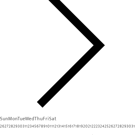
Sun
Mon
Tue
Wed
Thu
Fri
Sat
26
27
28
29
30
31
1
2
3
4
5
6
7
8
9
10
11
12
13
14
15
16
17
18
19
20
21
22
23
24
25
26
27
28
29
30
31