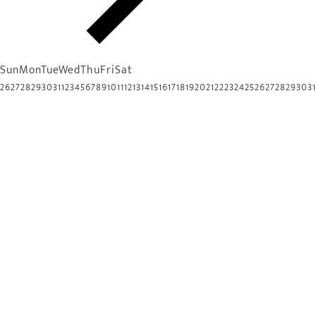
Sun
Mon
Tue
Wed
Thu
Fri
Sat
26
27
28
29
30
31
1
2
3
4
5
6
7
8
9
10
11
12
13
14
15
16
17
18
19
20
21
22
23
24
25
26
27
28
29
30
31