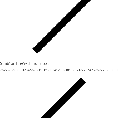
Sun
Mon
Tue
Wed
Thu
Fri
Sat
26
27
28
29
30
31
1
2
3
4
5
6
7
8
9
10
11
12
13
14
15
16
17
18
19
20
21
22
23
24
25
26
27
28
29
30
31