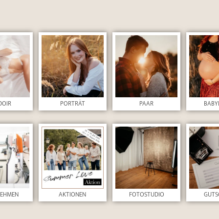
DOIR
PORTRÄT
PAAR
BABY
NEHMEN
AKTIONEN
FOTOSTUDIO
GUTS