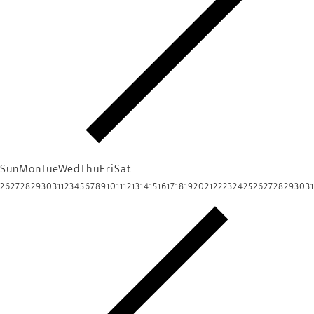
Sun
Mon
Tue
Wed
Thu
Fri
Sat
26
27
28
29
30
31
1
2
3
4
5
6
7
8
9
10
11
12
13
14
15
16
17
18
19
20
21
22
23
24
25
26
27
28
29
30
31