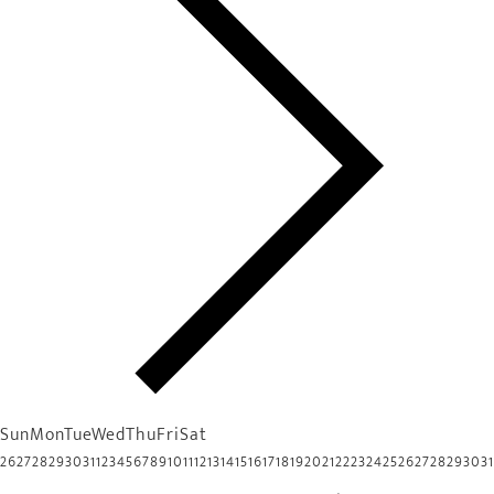
Sun
Mon
Tue
Wed
Thu
Fri
Sat
26
27
28
29
30
31
1
2
3
4
5
6
7
8
9
10
11
12
13
14
15
16
17
18
19
20
21
22
23
24
25
26
27
28
29
30
31