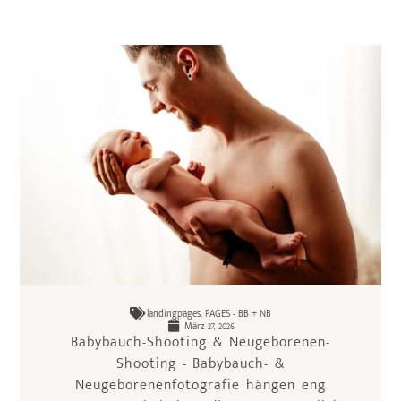
landingpages
,
PAGES - BB + NB
März 27, 2026
Babybauch-Shooting & Neugeborenen-
Shooting - Babybauch- &
Neugeborenenfotografie hängen eng