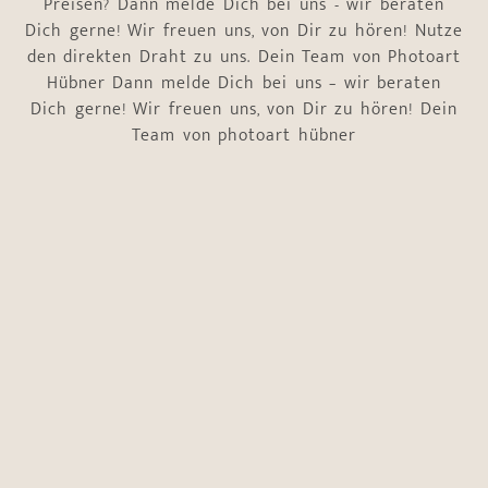
Preisen? Dann melde Dich bei uns - wir beraten
Dich gerne! Wir freuen uns, von Dir zu hören! Nutze
den direkten Draht zu uns. Dein Team von Photoart
Hübner Dann melde Dich bei uns – wir beraten
Dich gerne! Wir freuen uns, von Dir zu hören! Dein
Team von photoart hübner
Name
*
Vorname
Nachname
heißt das
E-Mail-Adresse
*
Einrichtung
Telefonnummer
*