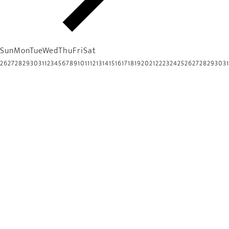
Sun
Mon
Tue
Wed
Thu
Fri
Sat
26
27
28
29
30
31
1
2
3
4
5
6
7
8
9
10
11
12
13
14
15
16
17
18
19
20
21
22
23
24
25
26
27
28
29
30
31