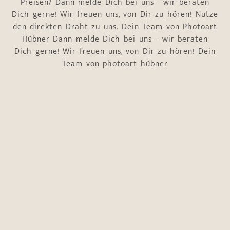
Preisen? Dann melde Dich bei uns - wir beraten
Dich gerne! Wir freuen uns, von Dir zu hören! Nutze
den direkten Draht zu uns. Dein Team von Photoart
Hübner Dann melde Dich bei uns – wir beraten
Dich gerne! Wir freuen uns, von Dir zu hören! Dein
Team von photoart hübner
Name
*
Vorname
Nachname
wem
E-Mail-Adresse
*
* ca.
Telefonnummer
*