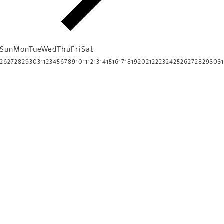
Sun
Mon
Tue
Wed
Thu
Fri
Sat
26
27
28
29
30
31
1
2
3
4
5
6
7
8
9
10
11
12
13
14
15
16
17
18
19
20
21
22
23
24
25
26
27
28
29
30
31