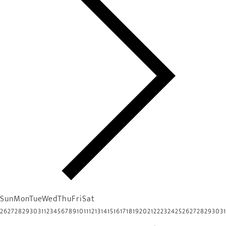
Sun
Mon
Tue
Wed
Thu
Fri
Sat
26
27
28
29
30
31
1
2
3
4
5
6
7
8
9
10
11
12
13
14
15
16
17
18
19
20
21
22
23
24
25
26
27
28
29
30
31