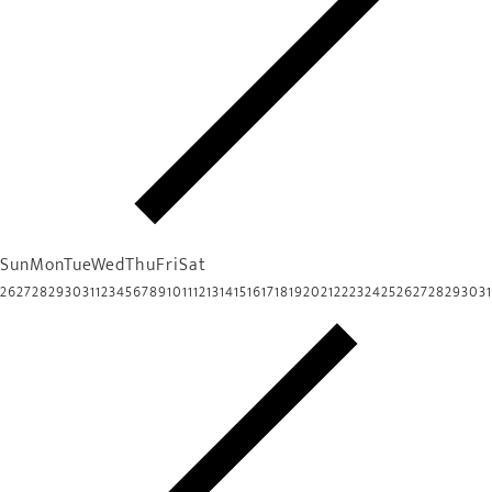
Sun
Mon
Tue
Wed
Thu
Fri
Sat
26
27
28
29
30
31
1
2
3
4
5
6
7
8
9
10
11
12
13
14
15
16
17
18
19
20
21
22
23
24
25
26
27
28
29
30
31