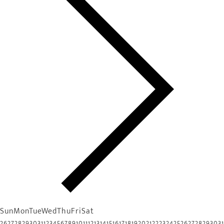
Sun
Mon
Tue
Wed
Thu
Fri
Sat
26
27
28
29
30
31
1
2
3
4
5
6
7
8
9
10
11
12
13
14
15
16
17
18
19
20
21
22
23
24
25
26
27
28
29
30
31