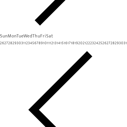
Sun
Mon
Tue
Wed
Thu
Fri
Sat
26
27
28
29
30
31
1
2
3
4
5
6
7
8
9
10
11
12
13
14
15
16
17
18
19
20
21
22
23
24
25
26
27
28
29
30
31