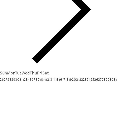
Sun
Mon
Tue
Wed
Thu
Fri
Sat
26
27
28
29
30
31
1
2
3
4
5
6
7
8
9
10
11
12
13
14
15
16
17
18
19
20
21
22
23
24
25
26
27
28
29
30
31