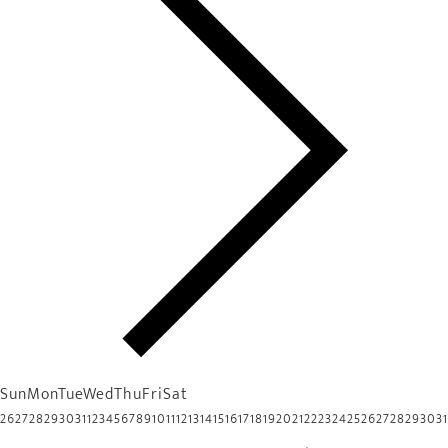
Sun
Mon
Tue
Wed
Thu
Fri
Sat
26
27
28
29
30
31
1
2
3
4
5
6
7
8
9
10
11
12
13
14
15
16
17
18
19
20
21
22
23
24
25
26
27
28
29
30
31