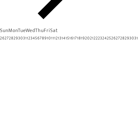
Sun
Mon
Tue
Wed
Thu
Fri
Sat
26
27
28
29
30
31
1
2
3
4
5
6
7
8
9
10
11
12
13
14
15
16
17
18
19
20
21
22
23
24
25
26
27
28
29
30
31