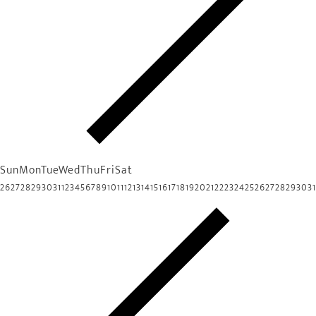
Sun
Mon
Tue
Wed
Thu
Fri
Sat
26
27
28
29
30
31
1
2
3
4
5
6
7
8
9
10
11
12
13
14
15
16
17
18
19
20
21
22
23
24
25
26
27
28
29
30
31