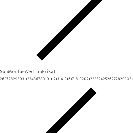
Sun
Mon
Tue
Wed
Thu
Fri
Sat
26
27
28
29
30
31
1
2
3
4
5
6
7
8
9
10
11
12
13
14
15
16
17
18
19
20
21
22
23
24
25
26
27
28
29
30
31