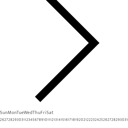
Sun
Mon
Tue
Wed
Thu
Fri
Sat
26
27
28
29
30
31
1
2
3
4
5
6
7
8
9
10
11
12
13
14
15
16
17
18
19
20
21
22
23
24
25
26
27
28
29
30
31