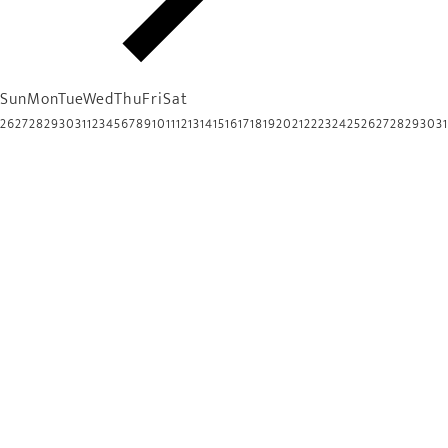
Sun
Mon
Tue
Wed
Thu
Fri
Sat
26
27
28
29
30
31
1
2
3
4
5
6
7
8
9
10
11
12
13
14
15
16
17
18
19
20
21
22
23
24
25
26
27
28
29
30
31