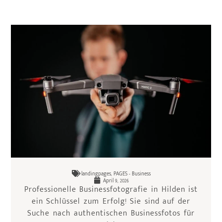
landingpages
,
PAGES - Business
April 9, 2026
Professionelle Businessfotografie in Hilden ist
ein Schlüssel zum Erfolg! Sie sind auf der
Suche nach authentischen Businessfotos für