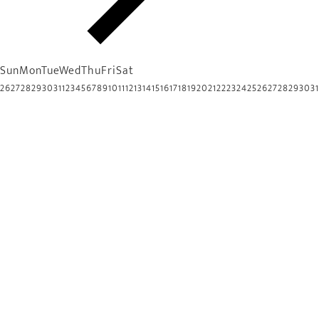
Sun
Mon
Tue
Wed
Thu
Fri
Sat
26
27
28
29
30
31
1
2
3
4
5
6
7
8
9
10
11
12
13
14
15
16
17
18
19
20
21
22
23
24
25
26
27
28
29
30
31