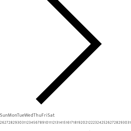
Sun
Mon
Tue
Wed
Thu
Fri
Sat
26
27
28
29
30
31
1
2
3
4
5
6
7
8
9
10
11
12
13
14
15
16
17
18
19
20
21
22
23
24
25
26
27
28
29
30
31