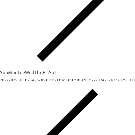
Sun
Mon
Tue
Wed
Thu
Fri
Sat
26
27
28
29
30
31
1
2
3
4
5
6
7
8
9
10
11
12
13
14
15
16
17
18
19
20
21
22
23
24
25
26
27
28
29
30
31