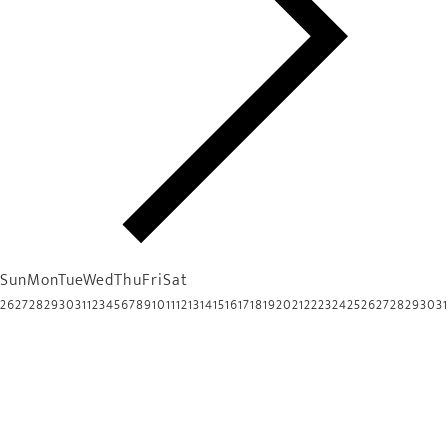
Sun
Mon
Tue
Wed
Thu
Fri
Sat
26
27
28
29
30
31
1
2
3
4
5
6
7
8
9
10
11
12
13
14
15
16
17
18
19
20
21
22
23
24
25
26
27
28
29
30
31