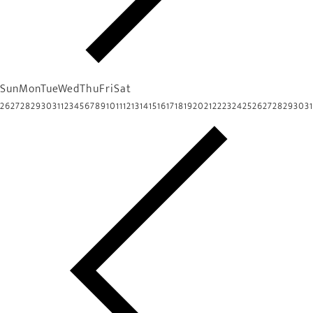
Sun
Mon
Tue
Wed
Thu
Fri
Sat
26
27
28
29
30
31
1
2
3
4
5
6
7
8
9
10
11
12
13
14
15
16
17
18
19
20
21
22
23
24
25
26
27
28
29
30
31