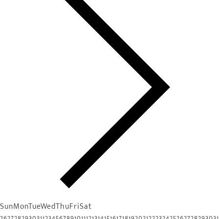
Sun
Mon
Tue
Wed
Thu
Fri
Sat
26
27
28
29
30
31
1
2
3
4
5
6
7
8
9
10
11
12
13
14
15
16
17
18
19
20
21
22
23
24
25
26
27
28
29
30
31