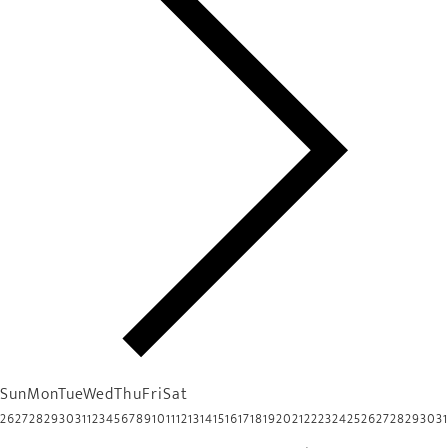
Sun
Mon
Tue
Wed
Thu
Fri
Sat
26
27
28
29
30
31
1
2
3
4
5
6
7
8
9
10
11
12
13
14
15
16
17
18
19
20
21
22
23
24
25
26
27
28
29
30
31