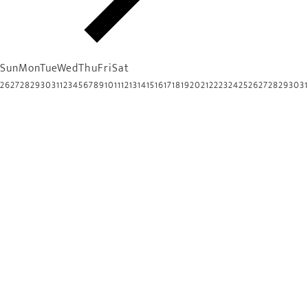
Sun
Mon
Tue
Wed
Thu
Fri
Sat
26
27
28
29
30
31
1
2
3
4
5
6
7
8
9
10
11
12
13
14
15
16
17
18
19
20
21
22
23
24
25
26
27
28
29
30
31