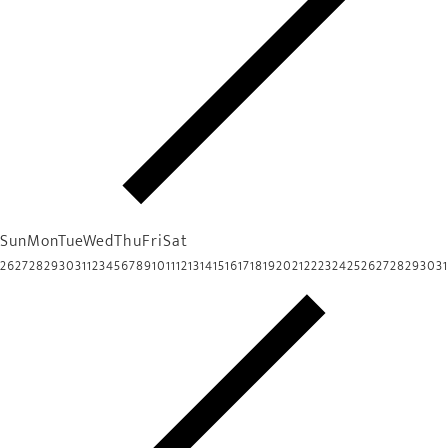
Sun
Mon
Tue
Wed
Thu
Fri
Sat
26
27
28
29
30
31
1
2
3
4
5
6
7
8
9
10
11
12
13
14
15
16
17
18
19
20
21
22
23
24
25
26
27
28
29
30
31