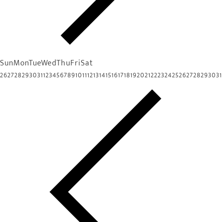
Sun
Mon
Tue
Wed
Thu
Fri
Sat
26
27
28
29
30
31
1
2
3
4
5
6
7
8
9
10
11
12
13
14
15
16
17
18
19
20
21
22
23
24
25
26
27
28
29
30
31