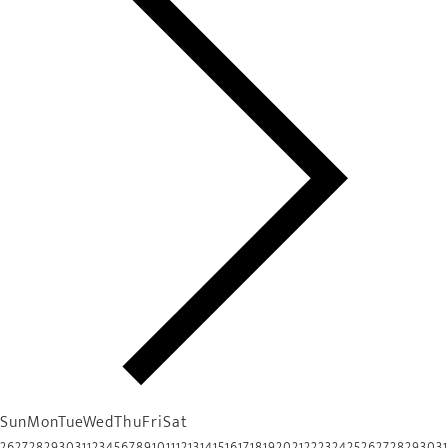
Sun
Mon
Tue
Wed
Thu
Fri
Sat
26
27
28
29
30
31
1
2
3
4
5
6
7
8
9
10
11
12
13
14
15
16
17
18
19
20
21
22
23
24
25
26
27
28
29
30
31