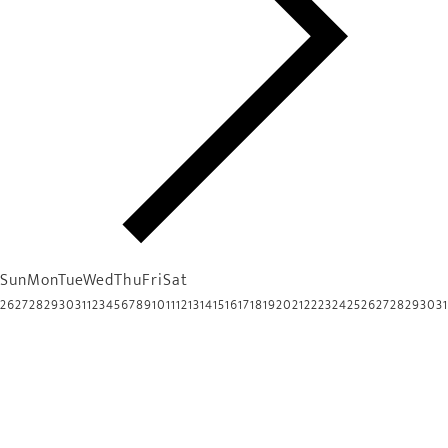
Sun
Mon
Tue
Wed
Thu
Fri
Sat
26
27
28
29
30
31
1
2
3
4
5
6
7
8
9
10
11
12
13
14
15
16
17
18
19
20
21
22
23
24
25
26
27
28
29
30
31