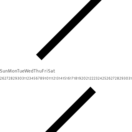
Sun
Mon
Tue
Wed
Thu
Fri
Sat
26
27
28
29
30
31
1
2
3
4
5
6
7
8
9
10
11
12
13
14
15
16
17
18
19
20
21
22
23
24
25
26
27
28
29
30
31