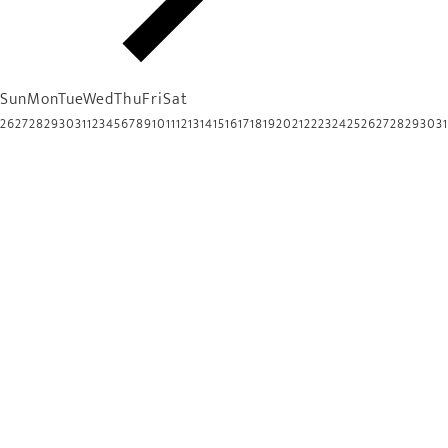
Sun
Mon
Tue
Wed
Thu
Fri
Sat
26
27
28
29
30
31
1
2
3
4
5
6
7
8
9
10
11
12
13
14
15
16
17
18
19
20
21
22
23
24
25
26
27
28
29
30
31