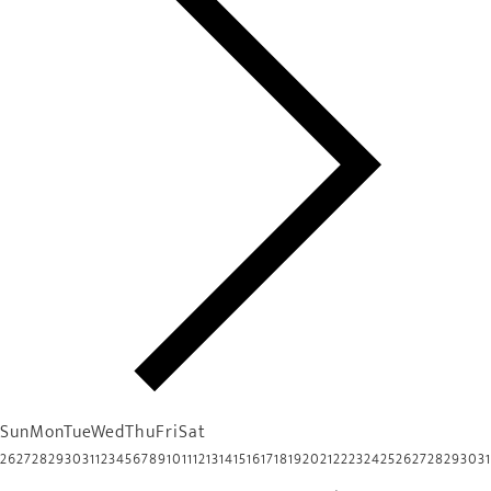
Sun
Mon
Tue
Wed
Thu
Fri
Sat
26
27
28
29
30
31
1
2
3
4
5
6
7
8
9
10
11
12
13
14
15
16
17
18
19
20
21
22
23
24
25
26
27
28
29
30
31