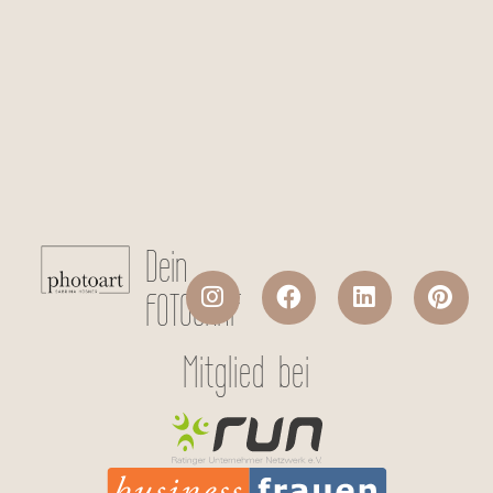
*
Checkboxen
*
Geburtstermin
ca.?
Ich stimme der Datenverarbeitung
meiner persönlichen Daten laut
Datenschutzerklärung
zu.
Absenden
Dein
FOTOGRAF
Mitglied bei