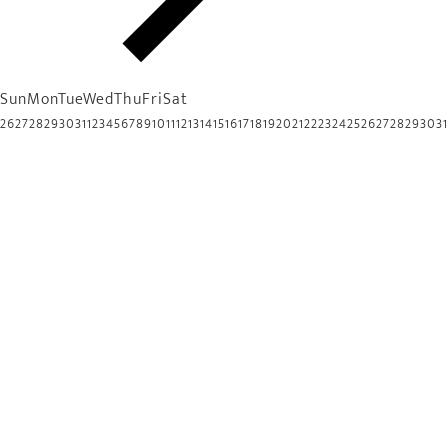
Sun
Mon
Tue
Wed
Thu
Fri
Sat
26
27
28
29
30
31
1
2
3
4
5
6
7
8
9
10
11
12
13
14
15
16
17
18
19
20
21
22
23
24
25
26
27
28
29
30
31