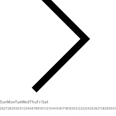
Sun
Mon
Tue
Wed
Thu
Fri
Sat
26
27
28
29
30
31
1
2
3
4
5
6
7
8
9
10
11
12
13
14
15
16
17
18
19
20
21
22
23
24
25
26
27
28
29
30
31