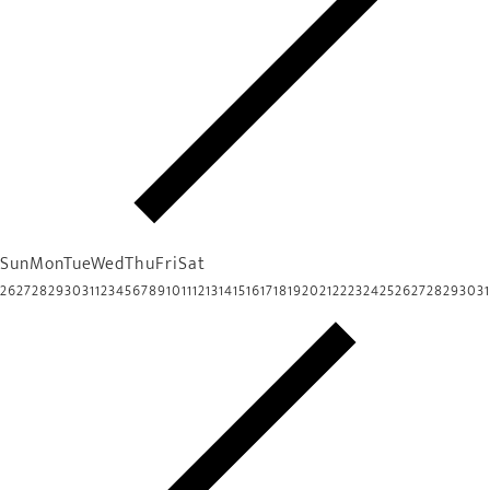
Sun
Mon
Tue
Wed
Thu
Fri
Sat
26
27
28
29
30
31
1
2
3
4
5
6
7
8
9
10
11
12
13
14
15
16
17
18
19
20
21
22
23
24
25
26
27
28
29
30
31