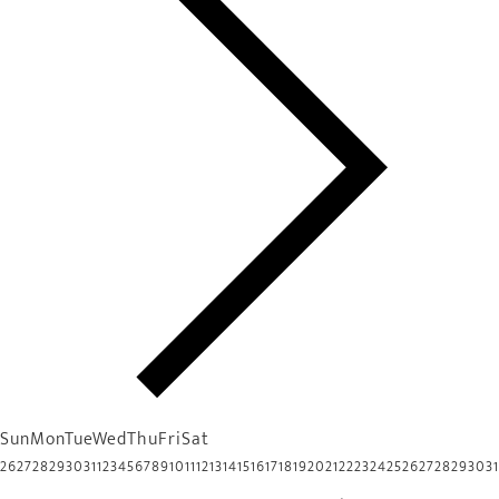
Sun
Mon
Tue
Wed
Thu
Fri
Sat
26
27
28
29
30
31
1
2
3
4
5
6
7
8
9
10
11
12
13
14
15
16
17
18
19
20
21
22
23
24
25
26
27
28
29
30
31