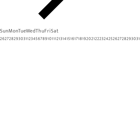
Sun
Mon
Tue
Wed
Thu
Fri
Sat
26
27
28
29
30
31
1
2
3
4
5
6
7
8
9
10
11
12
13
14
15
16
17
18
19
20
21
22
23
24
25
26
27
28
29
30
31