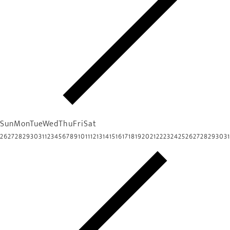
Sun
Mon
Tue
Wed
Thu
Fri
Sat
26
27
28
29
30
31
1
2
3
4
5
6
7
8
9
10
11
12
13
14
15
16
17
18
19
20
21
22
23
24
25
26
27
28
29
30
31