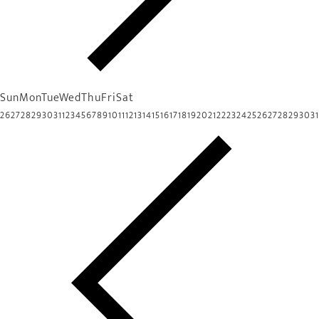
Sun
Mon
Tue
Wed
Thu
Fri
Sat
26
27
28
29
30
31
1
2
3
4
5
6
7
8
9
10
11
12
13
14
15
16
17
18
19
20
21
22
23
24
25
26
27
28
29
30
31