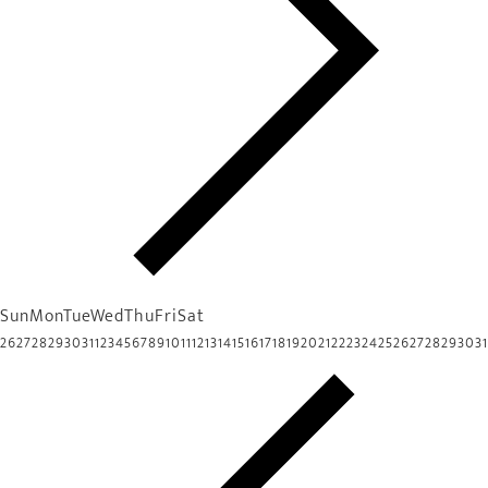
Sun
Mon
Tue
Wed
Thu
Fri
Sat
26
27
28
29
30
31
1
2
3
4
5
6
7
8
9
10
11
12
13
14
15
16
17
18
19
20
21
22
23
24
25
26
27
28
29
30
31