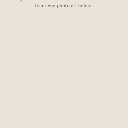
Team von photoart hübner
Name
*
Vorname
Nachname
E-Mail-Adresse
*
Telefonnummer
*
Eure helfen?
Worum geht es?
*
Neugeborenen-
Shooting
Hochzeitsbegleitung
Boudoir-Shooting