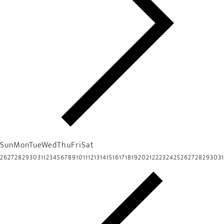
Sun
Mon
Tue
Wed
Thu
Fri
Sat
26
27
28
29
30
31
1
2
3
4
5
6
7
8
9
10
11
12
13
14
15
16
17
18
19
20
21
22
23
24
25
26
27
28
29
30
31