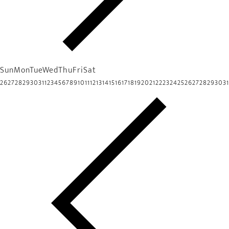
Sun
Mon
Tue
Wed
Thu
Fri
Sat
26
27
28
29
30
31
1
2
3
4
5
6
7
8
9
10
11
12
13
14
15
16
17
18
19
20
21
22
23
24
25
26
27
28
29
30
31