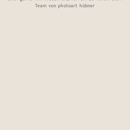
Team von photoart hübner
Name
*
Vorname
Nachname
E-Mail-Adresse
*
Telefonnummer
*
Worum geht es?
*
Hochzeitsbegleitung
Boudoir-Shooting