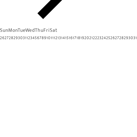
Sun
Mon
Tue
Wed
Thu
Fri
Sat
26
27
28
29
30
31
1
2
3
4
5
6
7
8
9
10
11
12
13
14
15
16
17
18
19
20
21
22
23
24
25
26
27
28
29
30
31