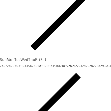
Sun
Mon
Tue
Wed
Thu
Fri
Sat
26
27
28
29
30
31
1
2
3
4
5
6
7
8
9
10
11
12
13
14
15
16
17
18
19
20
21
22
23
24
25
26
27
28
29
30
31