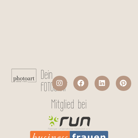
*
Checkboxen
*
Eure
Wann
Ich stimme der Datenverarbeitung
meiner persönlichen Daten laut
Datenschutzerklärung
zu.
Absenden
Dein
FOTOGRAF
Mitglied bei