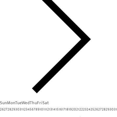
Sun
Mon
Tue
Wed
Thu
Fri
Sat
26
27
28
29
30
31
1
2
3
4
5
6
7
8
9
10
11
12
13
14
15
16
17
18
19
20
21
22
23
24
25
26
27
28
29
30
31