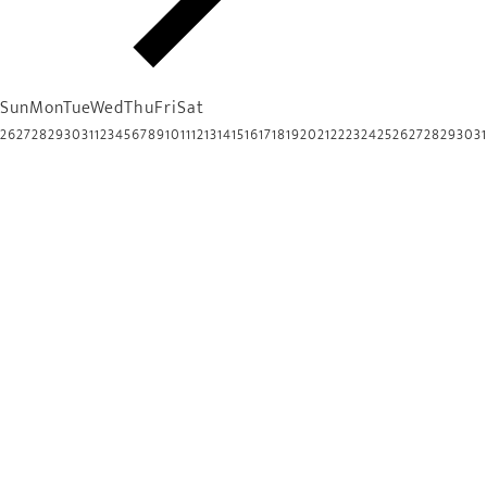
Sun
Mon
Tue
Wed
Thu
Fri
Sat
26
27
28
29
30
31
1
2
3
4
5
6
7
8
9
10
11
12
13
14
15
16
17
18
19
20
21
22
23
24
25
26
27
28
29
30
31