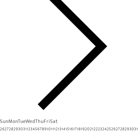
Sun
Mon
Tue
Wed
Thu
Fri
Sat
26
27
28
29
30
31
1
2
3
4
5
6
7
8
9
10
11
12
13
14
15
16
17
18
19
20
21
22
23
24
25
26
27
28
29
30
31