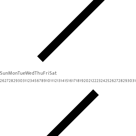
Sun
Mon
Tue
Wed
Thu
Fri
Sat
26
27
28
29
30
31
1
2
3
4
5
6
7
8
9
10
11
12
13
14
15
16
17
18
19
20
21
22
23
24
25
26
27
28
29
30
31