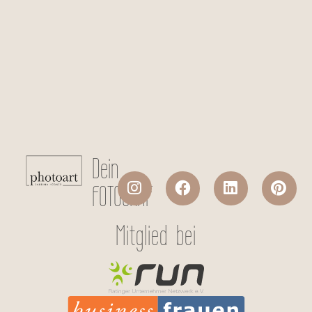
stattfinden?
Checkboxen
*
stattfinden?
Telefonnummer
Ich stimme der Datenverarbeitung
meiner persönlichen Daten laut
Datenschutzerklärung
zu.
Absenden
Dein
FOTOGRAF
Mitglied bei