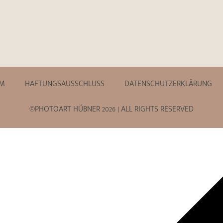
UM
HAFTUNGSAUSSCHLUSS
DATENSCHUTZERKLÄRUNG
©PHOTOART HÜBNER 2026 | ALL RIGHTS RESERVED