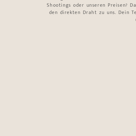
Shootings oder unseren Preisen? Da
den direkten Draht zu uns. Dein 
Name
*
Vorname
Nachname
E-Mail-Adresse
*
Telefonnummer
*
wurde
Worum geht es?
*
heißt
ca.
Hochzeitsbeglei