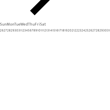
Sun
Mon
Tue
Wed
Thu
Fri
Sat
26
27
28
29
30
31
1
2
3
4
5
6
7
8
9
10
11
12
13
14
15
16
17
18
19
20
21
22
23
24
25
26
27
28
29
30
31