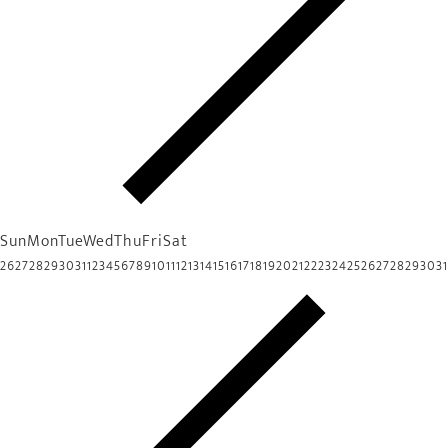
Sun
Mon
Tue
Wed
Thu
Fri
Sat
26
27
28
29
30
31
1
2
3
4
5
6
7
8
9
10
11
12
13
14
15
16
17
18
19
20
21
22
23
24
25
26
27
28
29
30
31