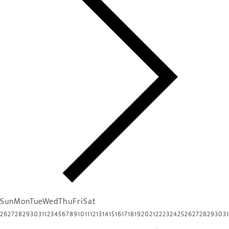
Sun
Mon
Tue
Wed
Thu
Fri
Sat
26
27
28
29
30
31
1
2
3
4
5
6
7
8
9
10
11
12
13
14
15
16
17
18
19
20
21
22
23
24
25
26
27
28
29
30
31