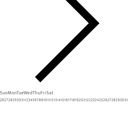
Sun
Mon
Tue
Wed
Thu
Fri
Sat
26
27
28
29
30
31
1
2
3
4
5
6
7
8
9
10
11
12
13
14
15
16
17
18
19
20
21
22
23
24
25
26
27
28
29
30
31