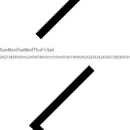
Sun
Mon
Tue
Wed
Thu
Fri
Sat
26
27
28
29
30
31
1
2
3
4
5
6
7
8
9
10
11
12
13
14
15
16
17
18
19
20
21
22
23
24
25
26
27
28
29
30
31