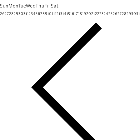
Sun
Mon
Tue
Wed
Thu
Fri
Sat
26
27
28
29
30
31
1
2
3
4
5
6
7
8
9
10
11
12
13
14
15
16
17
18
19
20
21
22
23
24
25
26
27
28
29
30
31