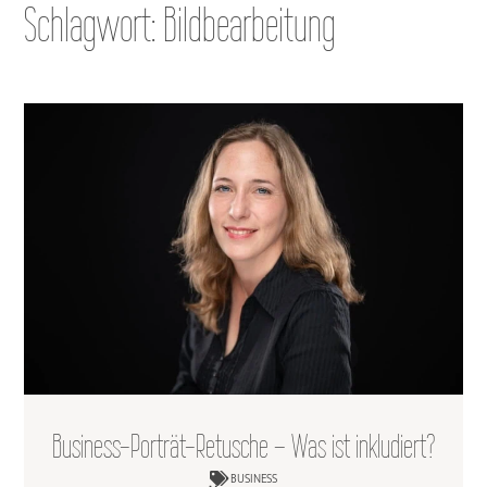
Schlagwort: Bildbearbeitung
Business-Porträt-Retusche – Was ist inkludiert?
BUSINESS