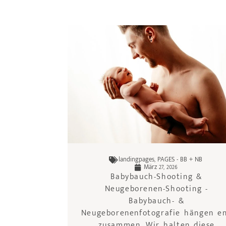
landingpages
,
PAGES - BB + NB
März 27, 2026
Babybauch-Shooting &
Neugeborenen-Shooting -
Babybauch- &
Neugeborenenfotografie hängen e
zusammen. Wir halten diese