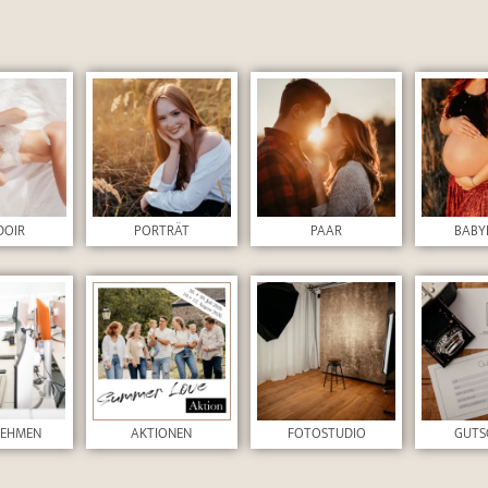
DOIR
PORTRÄT
PAAR
BABY
NEHMEN
AKTIONEN
FOTOSTUDIO
GUTS