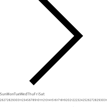
Sun
Mon
Tue
Wed
Thu
Fri
Sat
26
27
28
29
30
31
1
2
3
4
5
6
7
8
9
10
11
12
13
14
15
16
17
18
19
20
21
22
23
24
25
26
27
28
29
30
31