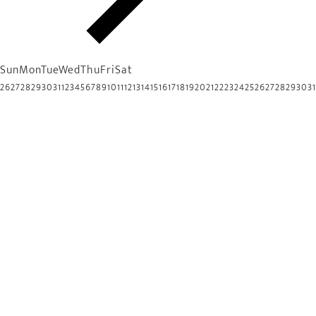
Sun
Mon
Tue
Wed
Thu
Fri
Sat
26
27
28
29
30
31
1
2
3
4
5
6
7
8
9
10
11
12
13
14
15
16
17
18
19
20
21
22
23
24
25
26
27
28
29
30
31