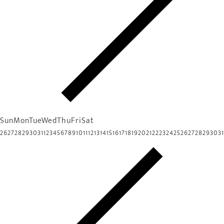
Sun
Mon
Tue
Wed
Thu
Fri
Sat
26
27
28
29
30
31
1
2
3
4
5
6
7
8
9
10
11
12
13
14
15
16
17
18
19
20
21
22
23
24
25
26
27
28
29
30
31