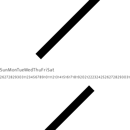
Sun
Mon
Tue
Wed
Thu
Fri
Sat
26
27
28
29
30
31
1
2
3
4
5
6
7
8
9
10
11
12
13
14
15
16
17
18
19
20
21
22
23
24
25
26
27
28
29
30
31