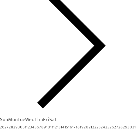
Sun
Mon
Tue
Wed
Thu
Fri
Sat
26
27
28
29
30
31
1
2
3
4
5
6
7
8
9
10
11
12
13
14
15
16
17
18
19
20
21
22
23
24
25
26
27
28
29
30
31