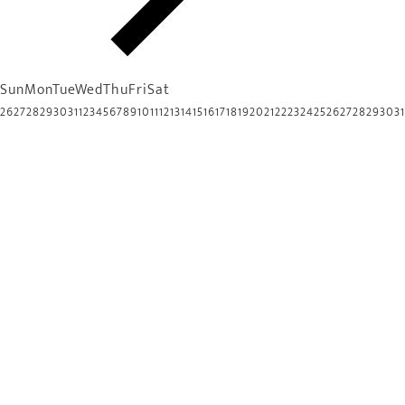
Sun
Mon
Tue
Wed
Thu
Fri
Sat
26
27
28
29
30
31
1
2
3
4
5
6
7
8
9
10
11
12
13
14
15
16
17
18
19
20
21
22
23
24
25
26
27
28
29
30
31