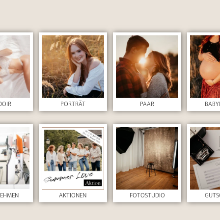
DOIR
PORTRÄT
PAAR
BABY
NEHMEN
AKTIONEN
FOTOSTUDIO
GUTS