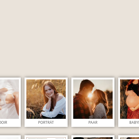
Datenverarbeitung meiner persönlichen Daten laut
Da
DOIR
PORTRÄT
PAAR
BABY