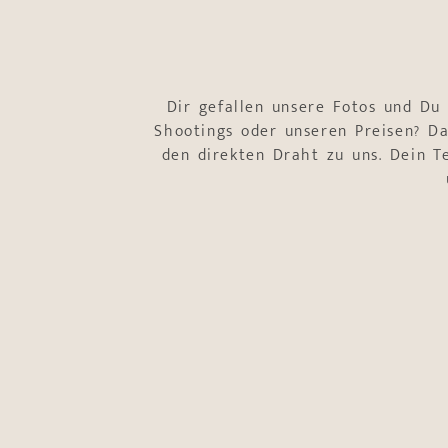
Dir gefallen unsere Fotos und Du
Shootings oder unseren Preisen? Da
den direkten Draht zu uns. Dein 
Name
*
Vorname
Nachname
E-Mail-Adresse
*
Telefonnummer
*