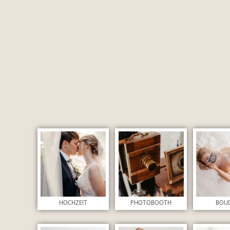
Checkboxen
*
Ich stimme der 
Absenden
HOCHZEIT
PHOTOBOOTH
BOU