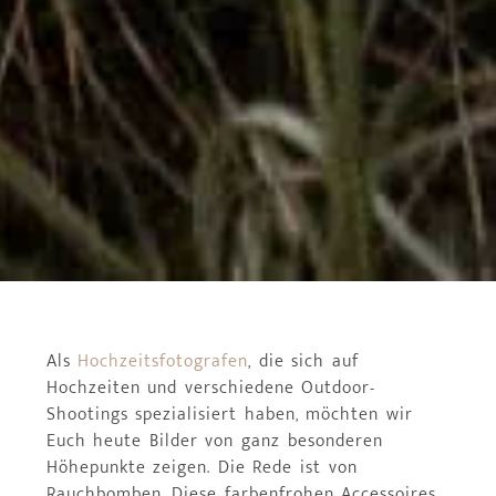
Als
Hochzeitsfotografen
, die sich auf
Hochzeiten und verschiedene Outdoor-
Shootings spezialisiert haben, möchten wir
Euch heute Bilder von ganz besonderen
Höhepunkte zeigen. Die Rede ist von
Rauchbomben. Diese farbenfrohen Accessoires