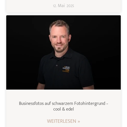
12. Mai 2025
Businessfotos auf schwarzem Fotohintergrund –
cool & edel
WEITERLESEN »