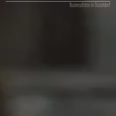
Businessfotos in Düsseldorf