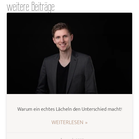
weitere Beiträge
Warum ein echtes Lächeln den Unterschied macht!
WEITERLESEN »